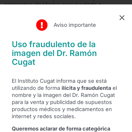
contenidos diseñados para ayudarte a
comprender mejor la estructura y el
funcionamiento de la rodilla. Conocer cómo
Aviso importante
trabaja esta articulación es clave para prevenir
lesiones y mejorar tu bienestar.
Uso fraudulento de la
Descubre más en los siguientes artículos:
imagen del Dr. Ramón
🔗
Anatomía de la rodilla explicada para
Cugat
pacientes
– Aprende en detalle la composición
de esta articulación y su importancia en el
movimiento.
El Instituto Cugat informa que se está
utilizando de forma
ilícita y fraudulenta
el
🔗
El papel de los meniscos en la estabilidad de
nombre y la imagen del Dr. Ramón Cugat
la rodilla
– Conoce cómo los meniscos actúan
para la venta y publicidad de supuestos
como amortiguadores naturales y ayudan a
productos médicos y medicamentos en
mantener la estabilidad articular.
internet y redes sociales.
🔗
Ligamentos de la rodilla: función y lesiones
–
Queremos aclarar de forma categórica
Explora qué son, la función de los ligamentos y