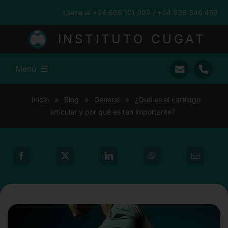
Saltar
Llama al +34 608 101 092 / +34 938 346 450
al
contenido
INSTITUTO CUGAT
Menú
Inicio
Inicio
»
Blog
»
General
»
¿Qué es el cartílago
articular y por qué es tan importante?
Ramón Cugat
Nuestro Equipo
Traumatología
Pacientes Internacionales
Prensa
Blog