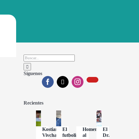
Buscar:
Síguenos
Recientes
Kostiantyn
El
Homenaje
El
Vivcharenko
futbolista
al
Dr.