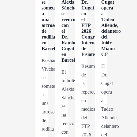
se
Alexis
Dr.
Cugat
somete
Sánchez
Cugat
opera
a
se
en
a
una
reencuentra
el
Tadeo
artroscopia
con
FTP
Allende,
de
el
2026
delantero
rodilla
Dr.
Congreso
del
en
Ramón
Internacional
Inter
Barcelona
Cugat
de
Miami
en
Fisioterapia
CF
Barcelona
Kostiantyn
Resumen
El
Vivcharenko
El
de
Dr.
se
futbolista
la
Cugat
somete
Alexis
repercusión
opera
a
Sánchez
en
a
una
se
medios
Tadeo
artroscopia
ha
del
Allende,
de
reencontrado
FTP
delantero
rodilla
con
2026
del