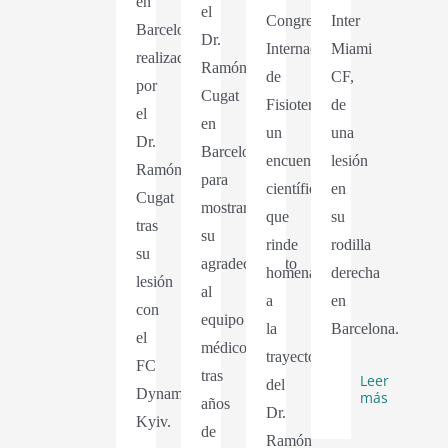
en
el
Congreso
Inter
Barcelona
Dr.
Internacional
Miami
realizada
Ramón
de
CF,
por
Cugat
Fisioterapia,
de
el
en
un
una
Dr.
Barcelona
encuentro
lesión
Ramón
para
científico
en
Cugat
mostrar
que
su
tras
su
rinde
rodilla
su
agradecimiento
homenaje
derecha
lesión
al
a
en
con
equipo
la
Barcelona.
el
médico
trayectoria
FC
tras
Leer
del
Dynamo
más
años
Dr.
Kyiv.
de
Ramón