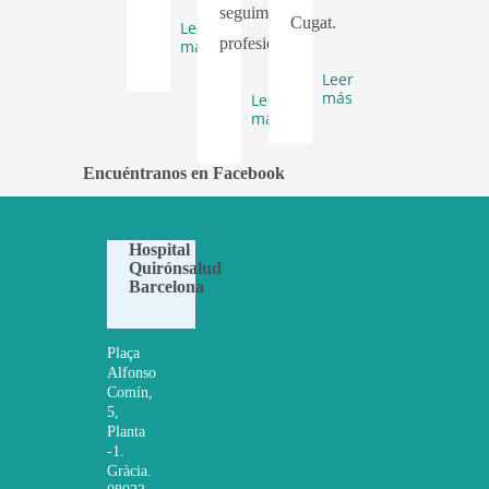
seguimiento
Cugat.
Leer
profesional.
más
Leer
más
Leer
más
Encuéntranos en Facebook
Hospital
Quirónsalud
Barcelona
Plaça
Alfonso
Comín,
5,
Planta
-1.
Gràcia.