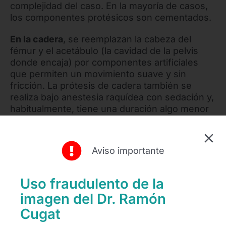
complejidad del caso. En la mayoría de casos,
los componentes protésicos son cementados.
En la cadera
, se reemplazan la cabeza del
fémur y el acetábulo (la cavidad de la pelvis
donde encaja) por componentes artificiales
que permiten un movimiento suave y sin
fricción. La prótesis de cadera también se
realiza bajo anestesia raquídea con sedación y,
habitualmente, tiene una duración algo menor
que la de rodilla. Los componentes
(cementados o no) y el tipo de abordaje
(posterolateral, anterolateral o anterior) se
Aviso importante
personalizan en función de la antropometría
del paciente, deformidades presentes y calidad
ósea.
Uso fraudulento de la
imagen del Dr. Ramón
Cugat