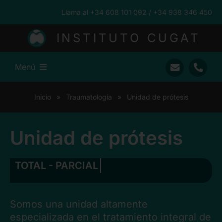
Saltar
Llama al +34 608 101 092 / +34 938 346 450
al
contenido
INSTITUTO CUGAT
Menú
Inicio
Inicio
»
Traumatología
»
Unidad de prótesis
Ramón Cugat
Nuestro Equipo
Unidad de prótesis
Traumatología
Pacientes Internacionales
Prensa
Somos una unidad altamente
Blog
especializada en el tratamiento integral de