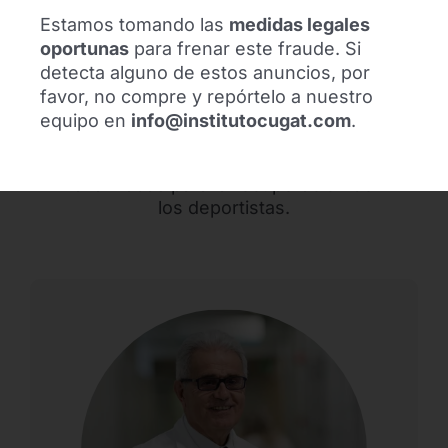
Equipo Médico
Estamos tomando las
medidas legales
oportunas
para frenar este fraude. Si
El Instituto Cugat cuenta con un
detecta alguno de estos anuncios, por
equipo profesional de amplia
favor, no compre y repórtelo a nuestro
experiencia. Especializados en
equipo en
info@institutocugat.com
.
traumatología deportiva utilizan las
técnicas quirúrgicas más
avanzadas para la recuperación de
los deportistas.