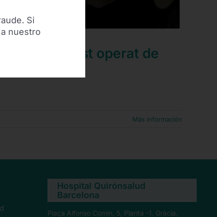
raude. Si
 a nuestro
 Baiaram a fost operat de
Más información
Hospital Quirónsalud
Barcelona
ad
Plaça Alfonso Comín, 5, Planta -1. Gràcia.