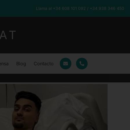
Llama al +34 608 101 092 / +34 938 346 450
AT
ensa
Blog
Contacto