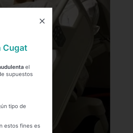
n Cugat
raudulenta
el
 de supuestos
gún tipo de
n estos fines es