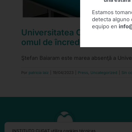
Estamos toman
detecta alguno 
equipo en
info
Universitatea Craiova a apel
omul de încredere al lui Pep
Ştefan Baiaram este marea absenţă a Universit
Por
patricia laiz
|
19/04/2023
|
Press
,
Uncategorized
|
Sin c
INSTITUTO CUGAT utiliza cookies técnicas,