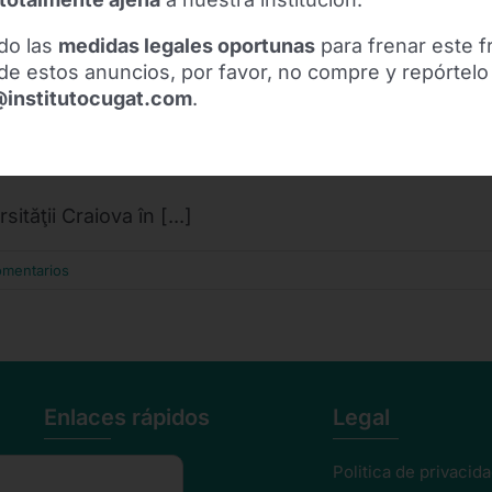
do las
medidas legales oportunas
para frenar este f
de estos anuncios, por favor, no compre y repórtelo
@institutocugat.com
.
at la “Messi al medicinei”! Ştefan
 Guardiola
ăţii Craiova în [...]
omentarios
Enlaces rápidos
Legal
Nuestro Equipo
Politica de privacid