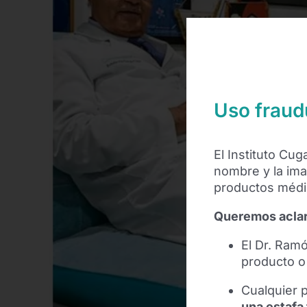
Uso fraud
El Instituto Cu
nombre y la ima
productos médic
Queremos aclar
El Dr. Ram
producto 
Cualquier p
una estafa