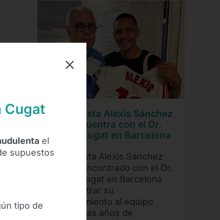
n Cugat
El futbolista Alexis Sánchez
se reencuentra con el Dr.
Ramón Cugat en Barcelona
raudulenta
el
 de supuestos
El futbolista Alexis Sánchez
se ha reencontrado con el Dr.
Ramón Cugat en Barcelona
para mostrar su
agradecimiento al equipo
gún tipo de
médico tras años de