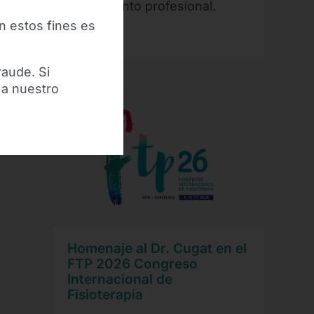
seguimiento profesional.
n estos fines es
Leer más
raude. Si
 a nuestro
Homenaje al Dr. Cugat en el
FTP 2026 Congreso
Internacional de
Fisioterapia