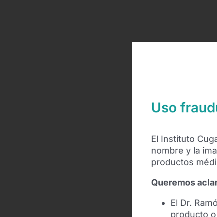
Uso fraud
El Instituto Cu
nombre y la ima
productos médic
Queremos aclar
El Dr. Ram
producto 