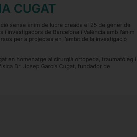
IA CUGAT
ució sense ànim de lucre creada el 25 de gener de
s i investigadors de Barcelona i València amb l’ànim
rsos per a projectes en l’àmbit de la investigació
at en homenatge al cirurgià ortopeda, traumatòleg i
física Dr. Josep García Cugat, fundador de