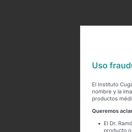
Uso fraud
El Instituto Cu
nombre y la ima
productos médic
Queremos aclar
El Dr. Ram
producto 