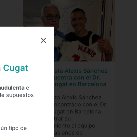
n Cugat
El futbolista Alexis Sánchez
se reencuentra con el Dr.
Ramón Cugat en Barcelona
raudulenta
el
 de supuestos
El futbolista Alexis Sánchez
se ha reencontrado con el Dr.
Ramón Cugat en Barcelona
para mostrar su
agradecimiento al equipo
gún tipo de
médico tras años de