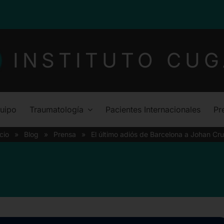
INSTITUTO CUG
uipo
Traumatología
Pacientes Internacionales
Pr
icio
»
Blog
»
Prensa
»
El último adiós de Barcelona a Johan Cru