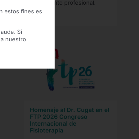
seguimiento profesional.
n estos fines es
Leer más
raude. Si
 a nuestro
Homenaje al Dr. Cugat en el
FTP 2026 Congreso
Internacional de
Fisioterapia