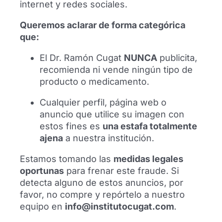
artroscopia de rodilla en Barcelona
internet y redes sociales.
realizada por el Dr. Ramón Cugat tras su
Queremos aclarar de forma categórica
lesión con el FC Dynamo Kyiv.
que:
Leer más
El Dr. Ramón Cugat
NUNCA
publicita,
recomienda ni vende ningún tipo de
producto o medicamento.
Cualquier perfil, página web o
anuncio que utilice su imagen con
estos fines es
una estafa totalmente
ajena
a nuestra institución.
Estamos tomando las
medidas legales
oportunas
para frenar este fraude. Si
detecta alguno de estos anuncios, por
favor, no compre y repórtelo a nuestro
El futbolista Alexis Sánchez se
equipo en
info@institutocugat.com
.
reencuentra con el Dr. Ramón Cugat en
Barcelona