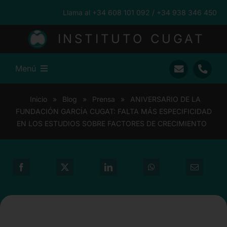
Saltar
Llama al +34 608 101 092 / +34 938 346 450
al
contenido
INSTITUTO CUGAT
Menú
Inicio
Inicio
»
Blog
»
Prensa
»
ANIVERSARIO DE LA
FUNDACIÓN GARCÍA CUGAT: FALTA MÁS ESPECIFICIDAD
Ramón Cugat
EN LOS ESTUDIOS SOBRE FACTORES DE CRECIMIENTO
Nuestro Equipo
Traumatología
Pacientes Internacionales
Prensa
Blog