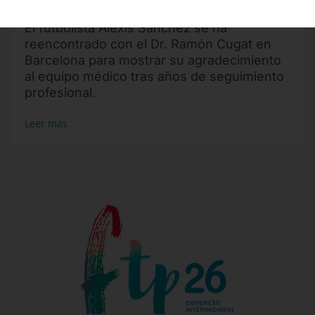
El futbolista Alexis Sánchez se ha
reencontrado con el Dr. Ramón Cugat en
Barcelona para mostrar su agradecimiento
al equipo médico tras años de seguimiento
profesional.
Leer más