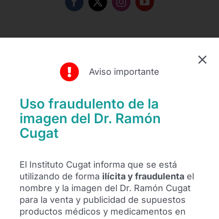
Recientes
Aviso importante
Uso fraudulento de la
imagen del Dr. Ramón
Cugat
El Instituto Cugat informa que se está
utilizando de forma
ilícita y fraudulenta
el
Kostiantyn Vivcharenko se somete a una
nombre y la imagen del Dr. Ramón Cugat
artroscopia de rodilla en Barcelona
para la venta y publicidad de supuestos
productos médicos y medicamentos en
Kostiantyn Vivcharenko se somete a una