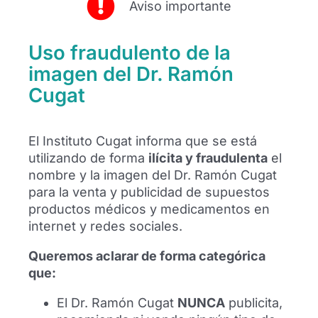
Aviso importante
mejor. Entender qué ha pasado nos ayuda a ver
todo el problema en global. Y segundo nos
Uso fraudulento de la
permite generar un plan de tratamiento mucho
más directo y eficaz.
imagen del Dr. Ramón
Cugat
Dr. Roberto Seijas
El Instituto Cugat informa que se está
utilizando de forma
ilícita y fraudulenta
el
Especialista en Traumatología y Cirugía
nombre y la imagen del Dr. Ramón Cugat
Ortopédica del Instituto Cugat
para la venta y publicidad de supuestos
productos médicos y medicamentos en
internet y redes sociales.
Queremos aclarar de forma categórica
que:
El Dr. Ramón Cugat
NUNCA
publicita,
Buscar: