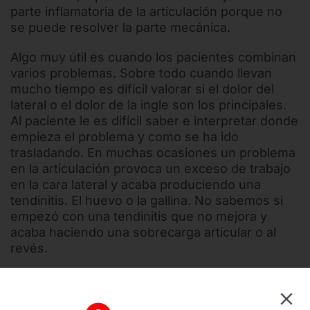
parte inflamatoria de la articulación porque no
se puede resolver la parte mecánica.
Algo muy útil es cuando los pacientes combinan
varios problemas. Sobre todo cuando llevan
mucho tiempo es difícil valorar si el dolor del
lateral o el dolor de la ingle son los principales.
Al paciente le es difícil saber e interpretar donde
empieza el problema y como se ha ido
trasladando. En muchas ocasiones un problema
en la articulación provoca un exceso de trabajo
en la cara lateral y acaba produciendo una
tendinitis. El huevo o la gallina. No sabemos si
empezó con una tendinitis que no mejora y
acaba haciendo una sobrecarga articular o al
revés.
En estos casos la fisioterapia suele mejorar las
zonas sobrecargadas, y queda el foco inicial. De
esta manera podremos primero diagnosticar