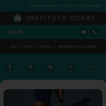
Saltar
Llama al +34 608 101 092 / +34 938 346 450
al
contenido
INSTITUTO CUGAT
Menú
Inicio
Inicio
»
Blog
»
General
»
Rehabilitación de cadera
Ramón Cugat
Nuestro Equipo
Traumatología
Pacientes Internacionales
Prensa
Blog