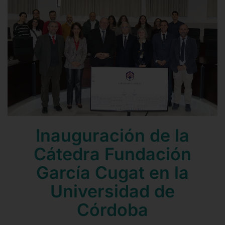
Contacto
Mail
Teléfono
Inauguración de la
Cátedra Fundación
García Cugat en la
Universidad de
Córdoba