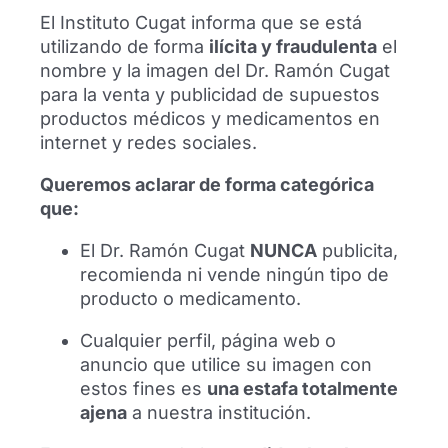
El Instituto Cugat informa que se está
utilizando de forma
ilícita y fraudulenta
el
nombre y la imagen del Dr. Ramón Cugat
para la venta y publicidad de supuestos
productos médicos y medicamentos en
internet y redes sociales.
It’s only football but I like it! Medicina
Queremos aclarar de forma categórica
deportiva en el fútbol
que:
España campeona del mundo 2026.
El Dr. Ramón Cugat
NUNCA
publicita,
Analizamos la trastienda médica, la
recomienda ni vende ningún tipo de
prevención de lesiones y la evolución de la
producto o medicamento.
medicina deportiva en el fútbol de élite.
Cualquier perfil, página web o
Leer más
anuncio que utilice su imagen con
estos fines es
una estafa totalmente
ajena
a nuestra institución.