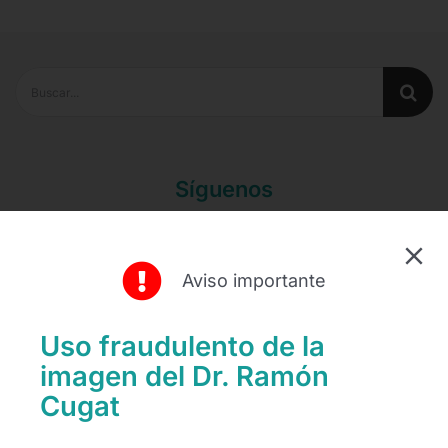
Buscar:
Síguenos
Aviso importante
Uso fraudulento de la
Recientes
imagen del Dr. Ramón
Cugat