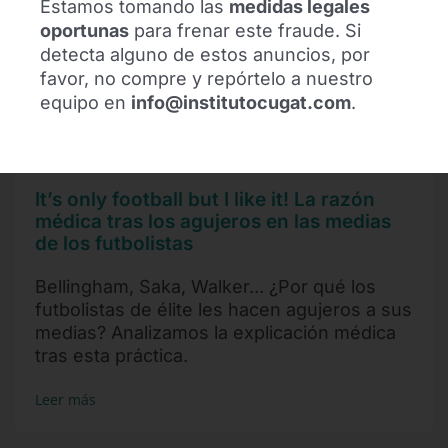
Estamos tomando las
medidas legales
oportunas
para frenar este fraude. Si
detecta alguno de estos anuncios, por
favor, no compre y repórtelo a nuestro
equipo en
info@institutocugat.com
.
It’s only football but I like it! La razón
médica tras los agujeros en las medias
de los futbolistas
Bellingham, Saka, Walker... ¿Por qué los
futbolistas de élite les hacen agujeros a sus
medias? Analizamos la explicación médica
tras esta práctica.
Leer más