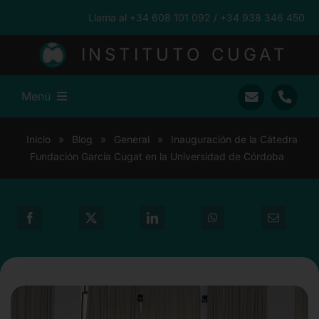
Saltar
Llama al +34 608 101 092 / +34 938 346 450
al
contenido
INSTITUTO CUGAT
Menú
Inicio
Inicio
»
Blog
»
General
»
Inauguración de la Cátedra
Fundación García Cugat en la Universidad de Córdoba
Ramón Cugat
Nuestro Equipo
Traumatología
Pacientes Internacionales
Prensa
Blog