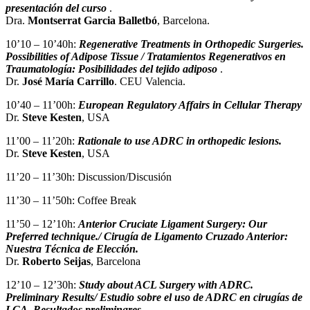
presentación del curso
.
Dra.
Montserrat Garcia Balletbó
, Barcelona.
10’10 – 10’40h:
Regenerative Treatments in Orthopedic Surgeries.
Possibilities of Adipose Tissue / Tratamientos Regenerativos en
Traumatología: Posibilidades del tejido adiposo
.
Dr.
José María Carrillo
. CEU Valencia.
10’40 – 11’00h:
European Regulatory Affairs in Cellular Therapy
Dr.
Steve Kesten
, USA
11’00 – 11’20h:
Rationale to use ADRC in orthopedic lesions.
Dr.
Steve Kesten
, USA
11’20 – 11’30h: Discussion/Discusión
11’30 – 11’50h: Coffee Break
11’50 – 12’10h:
Anterior Cruciate Ligament Surgery: Our
Preferred technique./ Cirugía de Ligamento Cruzado Anterior:
Nuestra Técnica de Elección.
Dr.
Roberto Seijas
, Barcelona
12’10 – 12’30h:
Study about ACL Surgery with ADRC.
Preliminary Results/ Estudio sobre el uso de ADRC en cirugías de
LCA. Resultados preliminares.