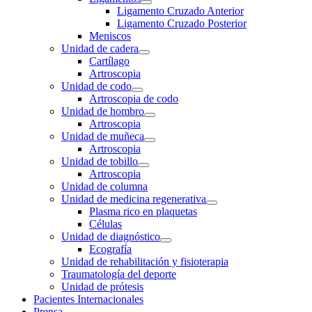
Ligamento Cruzado Anterior
Ligamento Cruzado Posterior
Meniscos
Unidad de cadera
Cartílago
Artroscopia
Unidad de codo
Artroscopia de codo
Unidad de hombro
Artroscopia
Unidad de muñeca
Artroscopia
Unidad de tobillo
Artroscopia
Unidad de columna
Unidad de medicina regenerativa
Plasma rico en plaquetas
Células
Unidad de diagnóstico
Ecografía
Unidad de rehabilitación y fisioterapia
Traumatología del deporte
Unidad de prótesis
Pacientes Internacionales
Prensa