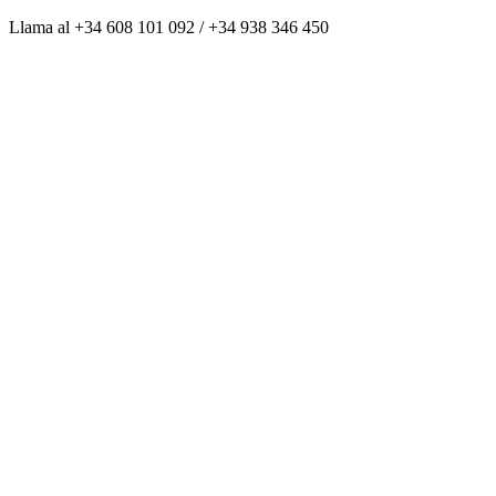
Saltar
Llama al +34 608 101 092 / +34 938 346 450
al
contenido