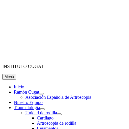
INSTITUTO CUGAT
Menú
Inicio
Ramón Cugat
Asociación Española de Artroscopia
Nuestro Equipo
Traumatología
Unidad de rodilla
Cartílago
Artroscopia de rodilla
Ligamentos