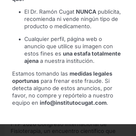
Leer más
El Dr. Ramón Cugat
NUNCA
publicita,
recomienda ni vende ningún tipo de
producto o medicamento.
Cualquier perfil, página web o
anuncio que utilice su imagen con
estos fines es
una estafa totalmente
ajena
a nuestra institución.
Estamos tomando las
medidas legales
oportunas
para frenar este fraude. Si
detecta alguno de estos anuncios, por
favor, no compre y repórtelo a nuestro
Homenaje al Dr. Cugat en el FTP 2026
equipo en
info@institutocugat.com
.
Congreso Internacional de Fisioterapia
Resumen de la repercusión en medios del
FTP 2026 Congreso Internacional de
Fisioterapia, un encuentro científico que