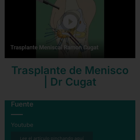
Contacto
Mail
Teléfono
Trasplante de Menisco
| Dr Cugat
Fuente
Youtube
Lee el artículo pinchando aquí