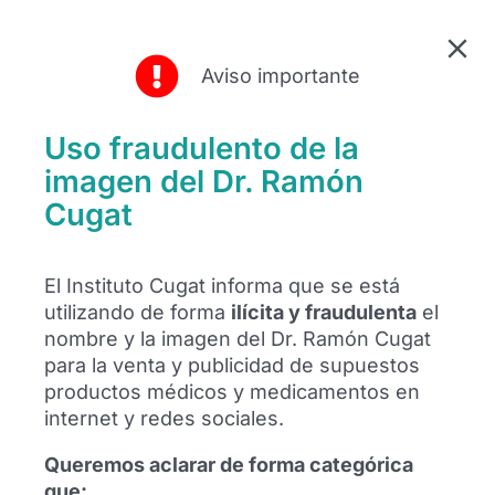
Aviso importante
Uso fraudulento de la
imagen del Dr. Ramón
Cugat
El futbolista Alexis Sánchez se
El Instituto Cugat informa que se está
reencuentra con el Dr. Ramón Cugat en
utilizando de forma
ilícita y fraudulenta
el
Barcelona
nombre y la imagen del Dr. Ramón Cugat
para la venta y publicidad de supuestos
El futbolista Alexis Sánchez se ha
reencontrado con el Dr. Ramón Cugat en
productos médicos y medicamentos en
Barcelona para mostrar su agradecimiento
internet y redes sociales.
al equipo médico tras años de seguimiento
Queremos aclarar de forma categórica
profesional.
que: