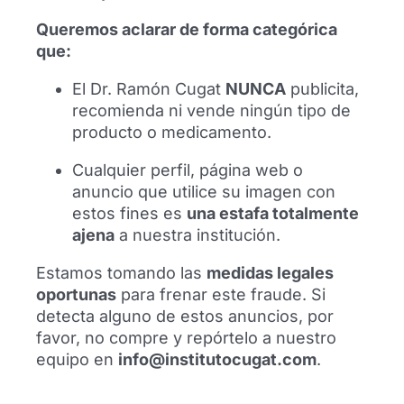
Queremos aclarar de forma categórica
Recientes
que:
El Dr. Ramón Cugat
NUNCA
publicita,
recomienda ni vende ningún tipo de
producto o medicamento.
Cualquier perfil, página web o
anuncio que utilice su imagen con
estos fines es
una estafa totalmente
ajena
a nuestra institución.
Estamos tomando las
medidas legales
oportunas
para frenar este fraude. Si
Kostiantyn Vivcharenko se somete a una
detecta alguno de estos anuncios, por
artroscopia de rodilla en Barcelona
favor, no compre y repórtelo a nuestro
Kostiantyn Vivcharenko se somete a una
equipo en
info@institutocugat.com
.
artroscopia de rodilla en Barcelona
realizada por el Dr. Ramón Cugat tras su