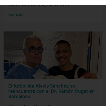
lesión con el FC Dynamo Kyiv.
Leer más
El futbolista Alexis Sánchez se
reencuentra con el Dr. Ramón Cugat en
Barcelona