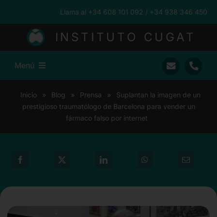
Saltar
Llama al +34 608 101 092 / +34 938 346 450
al
contenido
INSTITUTO CUGAT
Menú
Inicio
Inicio
»
Blog
»
Prensa
»
Suplantan la imagen de un
prestigioso traumatólogo de Barcelona para vender un
Ramón Cugat
fármaco falso por internet
Nuestro Equipo
Traumatología
Pacientes Internacionales
Prensa
Blog