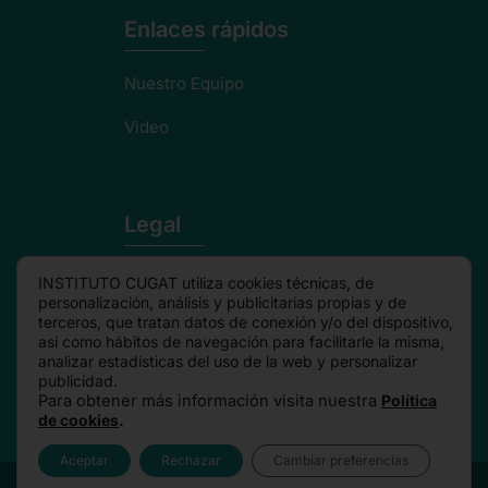
Enlaces rápidos
Nuestro Equipo
Video
Legal
Politica de privacidad
INSTITUTO CUGAT utiliza cookies técnicas, de
personalización, análisis y publicitarias propias y de
Aviso Legal
terceros, que tratan datos de conexión y/o del dispositivo,
así como hábitos de navegación para facilitarle la misma,
analizar estadísticas del uso de la web y personalizar
Política de cookies
publicidad.
Para obtener más información visita nuestra
Política
de cookies
.
Aceptar
Rechazar
Cambiar preferencias
© 2026 | Instituto Cugat