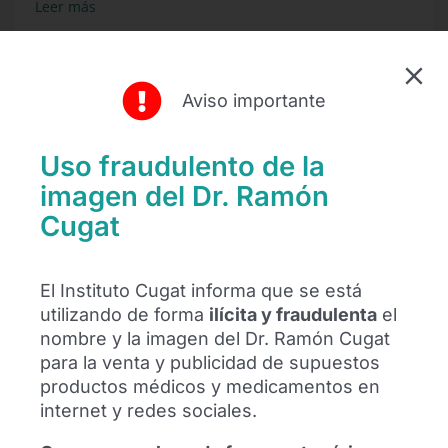
Leer más
Aviso importante
Uso fraudulento de la
imagen del Dr. Ramón
Cugat
El Instituto Cugat informa que se está
El futbolista Alexis Sánchez se
utilizando de forma
ilícita y fraudulenta
el
reencuentra con el Dr. Ramón Cugat en
nombre y la imagen del Dr. Ramón Cugat
Barcelona
para la venta y publicidad de supuestos
productos médicos y medicamentos en
El futbolista Alexis Sánchez se ha
internet y redes sociales.
reencontrado con el Dr. Ramón Cugat en
Barcelona para mostrar su agradecimiento