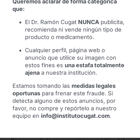
Queremos aclarar de forma categórica
al equipo médico tras años de seguimiento
que:
profesional.
El Dr. Ramón Cugat
NUNCA
publicita,
Leer más
recomienda ni vende ningún tipo de
producto o medicamento.
Cualquier perfil, página web o
anuncio que utilice su imagen con
estos fines es
una estafa totalmente
ajena
a nuestra institución.
Estamos tomando las
medidas legales
oportunas
para frenar este fraude. Si
detecta alguno de estos anuncios, por
favor, no compre y repórtelo a nuestro
equipo en
info@institutocugat.com
.
Homenaje al Dr. Cugat en el FTP 2026
Congreso Internacional de Fisioterapia