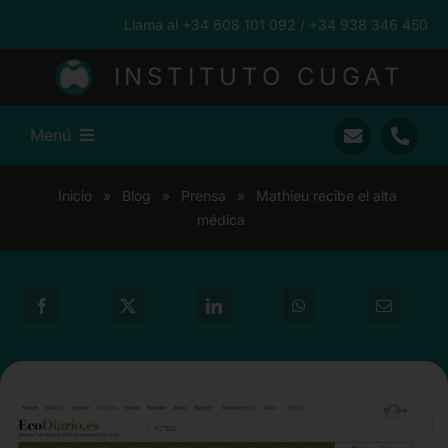
Saltar
Llama al +34 608 101 092 / +34 938 346 450
al
contenido
INSTITUTO CUGAT
Menú
Inicio
Inicio
»
Blog
»
Prensa
»
Mathieu recibe el alta
médica
Ramón Cugat
Nuestro Equipo
Traumatología
Pacientes Internacionales
Prensa
Blog