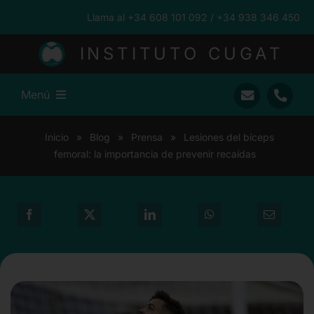
Saltar
Llama al +34 608 101 092 / +34 938 346 450
al
contenido
INSTITUTO CUGAT
Menú
Inicio
Inicio
»
Blog
»
Prensa
»
Lesiones del bíceps
femoral: la importancia de prevenir recaídas
Ramón Cugat
Nuestro Equipo
Traumatología
Pacientes Internacionales
Prensa
Blog