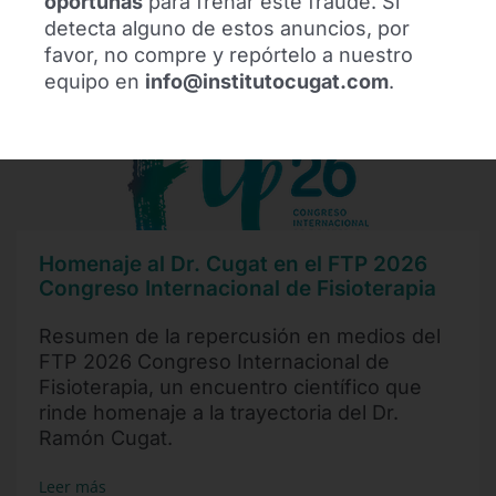
oportunas
para frenar este fraude. Si
detecta alguno de estos anuncios, por
favor, no compre y repórtelo a nuestro
equipo en
info@institutocugat.com
.
Homenaje al Dr. Cugat en el FTP 2026
Congreso Internacional de Fisioterapia
Resumen de la repercusión en medios del
FTP 2026 Congreso Internacional de
Fisioterapia, un encuentro científico que
rinde homenaje a la trayectoria del Dr.
Ramón Cugat.
Leer más