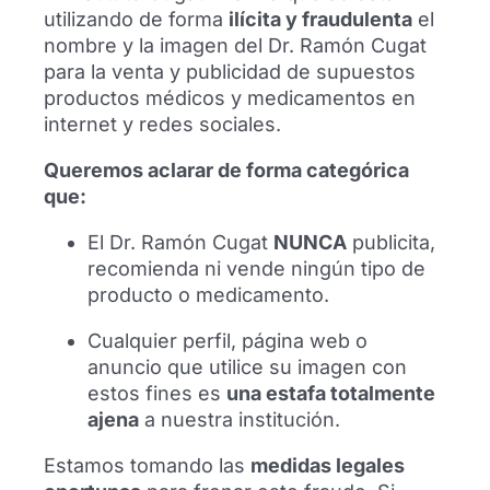
utilizando de forma
ilícita y fraudulenta
el
nombre y la imagen del Dr. Ramón Cugat
para la venta y publicidad de supuestos
productos médicos y medicamentos en
internet y redes sociales.
Queremos aclarar de forma categórica
El futbolista Alexis Sánchez se
que:
reencuentra con el Dr. Ramón Cugat en
Barcelona
El Dr. Ramón Cugat
NUNCA
publicita,
recomienda ni vende ningún tipo de
El futbolista Alexis Sánchez se ha
producto o medicamento.
reencontrado con el Dr. Ramón Cugat en
Barcelona para mostrar su agradecimiento
Cualquier perfil, página web o
al equipo médico tras años de seguimiento
anuncio que utilice su imagen con
profesional.
estos fines es
una estafa totalmente
ajena
a nuestra institución.
Leer más
Estamos tomando las
medidas legales