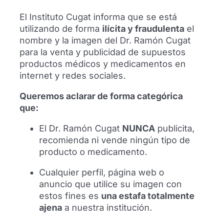
El Instituto Cugat informa que se está
utilizando de forma
ilícita y fraudulenta
el
nombre y la imagen del Dr. Ramón Cugat
para la venta y publicidad de supuestos
productos médicos y medicamentos en
internet y redes sociales.
Queremos aclarar de forma categórica
que:
El futbolista Alexis Sánchez se
El Dr. Ramón Cugat
NUNCA
publicita,
reencuentra con el Dr. Ramón Cugat en
recomienda ni vende ningún tipo de
Barcelona
producto o medicamento.
El futbolista Alexis Sánchez se ha
Cualquier perfil, página web o
reencontrado con el Dr. Ramón Cugat en
anuncio que utilice su imagen con
Barcelona para mostrar su agradecimiento
estos fines es
una estafa totalmente
al equipo médico tras años de seguimiento
profesional.
ajena
a nuestra institución.