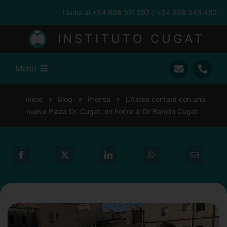
Saltar
Llama al +34 608 101 092 / +34 938 346 450
al
contenido
INSTITUTO CUGAT
Menú
Inicio
Inicio
»
Blog
»
Prensa
»
L’Aldea contará con una
nueva Plaza Dr. Cugat, en honor al Dr Ramón Cugat
Ramón Cugat
Nuestro Equipo
Traumatología
Pacientes Internacionales
Prensa
Blog