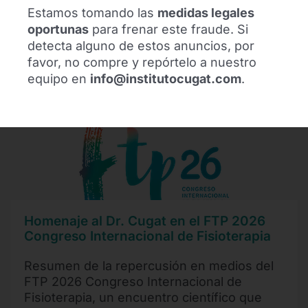
Estamos tomando las
medidas legales
Leer más
oportunas
para frenar este fraude. Si
detecta alguno de estos anuncios, por
favor, no compre y repórtelo a nuestro
equipo en
info@institutocugat.com
.
Homenaje al Dr. Cugat en el FTP 2026
Congreso Internacional de Fisioterapia
Resumen de la repercusión en medios del
FTP 2026 Congreso Internacional de
Fisioterapia, un encuentro científico que