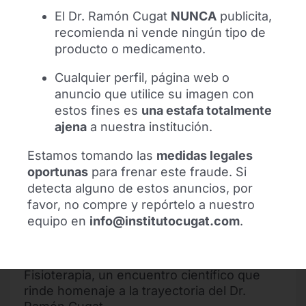
El Dr. Ramón Cugat
NUNCA
publicita,
recomienda ni vende ningún tipo de
producto o medicamento.
Cualquier perfil, página web o
anuncio que utilice su imagen con
estos fines es
una estafa totalmente
ajena
a nuestra institución.
Estamos tomando las
medidas legales
oportunas
para frenar este fraude. Si
detecta alguno de estos anuncios, por
Homenaje al Dr. Cugat en el FTP 2026
favor, no compre y repórtelo a nuestro
Congreso Internacional de Fisioterapia
equipo en
info@institutocugat.com
.
Resumen de la repercusión en medios del
FTP 2026 Congreso Internacional de
Fisioterapia, un encuentro científico que
rinde homenaje a la trayectoria del Dr.