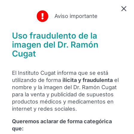
Aviso importante
Uso fraudulento de la
imagen del Dr. Ramón
Cugat
El futbolista Alexis Sánchez se
reencuentra con el Dr. Ramón Cugat en
El Instituto Cugat informa que se está
Barcelona
utilizando de forma
ilícita y fraudulenta
el
nombre y la imagen del Dr. Ramón Cugat
El futbolista Alexis Sánchez se ha
para la venta y publicidad de supuestos
reencontrado con el Dr. Ramón Cugat en
productos médicos y medicamentos en
Barcelona para mostrar su agradecimiento
internet y redes sociales.
al equipo médico tras años de seguimiento
profesional.
Queremos aclarar de forma categórica
que:
Leer más