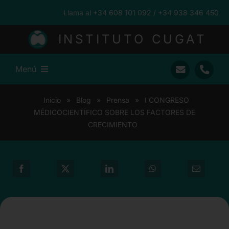
Saltar
Llama al +34 608 101 092 / +34 938 346 450
al
contenido
INSTITUTO CUGAT
Menú
Inicio
Inicio
»
Blog
»
Prensa
»
I CONGRESO
MÉDICOCIENTÍFICO SOBRE LOS FACTORES DE
Ramón Cugat
CRECIMIENTO
Nuestro Equipo
Traumatología
Pacientes Internacionales
Prensa
Blog