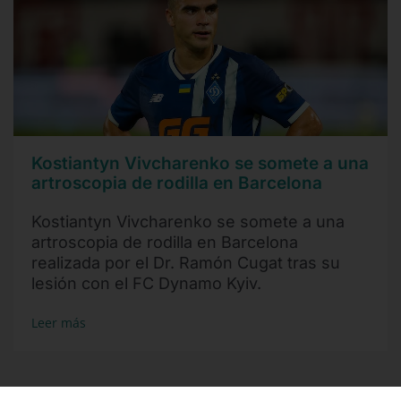
Kostiantyn Vivcharenko se somete a una
artroscopia de rodilla en Barcelona
Kostiantyn Vivcharenko se somete a una
artroscopia de rodilla en Barcelona
realizada por el Dr. Ramón Cugat tras su
lesión con el FC Dynamo Kyiv.
Leer más