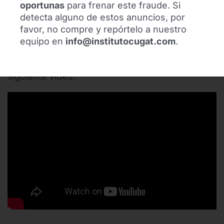
oportunas
para frenar este fraude. Si
detecta alguno de estos anuncios, por
🔗 Mutualitat de Futbolistes:
El Dr. Ramon Cugat
favor, no compre y repórtelo a nuestro
participa en el acto médico Club 1900
equipo en
info@institutocugat.com
.
Además, puedes ver el evento íntegro y
acceder a todas las intervenciones en el
siguiente vídeo: