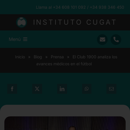
Saltar
Llama al +34 608 101 092 / +34 938 346 450
al
contenido
INSTITUTO CUGAT
Menú
Inicio
Inicio
»
Blog
»
Prensa
»
El Club 1900 analiza los
avances médicos en el fútbol
Ramón Cugat
Nuestro Equipo
Traumatología
Pacientes Internacionales
Prensa
Blog