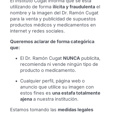
El Instituto Cugat informa que se está
laboratorio para los avances médicos
,
utilizando de forma
ilícita y fraudulenta
el
permitiendo la experimentación con nuevos
nombre y la imagen del Dr. Ramón Cugat
tratamientos y tecnologías que luego pueden
para la venta y publicidad de supuestos
aplicarse a la población general.
productos médicos y medicamentos en
internet y redes sociales.
Fuentes y más información
Queremos aclarar de forma categórica
Si quieres profundizar en los temas tratados
que:
durante el evento, aquí tienes algunos medios
que han recogido lo más destacado:
El Dr. Ramón Cugat
NUNCA
publicita,
recomienda ni vende ningún tipo de
🔗 Diario As:
Lesionados que juegan, células
producto o medicamento.
madre, «bestias» en la Premier, IA… «El
futbolista es un laboratorio»
Cualquier perfil, página web o
anuncio que utilice su imagen con
🔗 Club 1900:
El ‘Club 1900’ acerca los avances
estos fines es
una estafa totalmente
de la medicina en el Espanyol
ajena
a nuestra institución.
🔗 Sport:
El fútbol funciona como laboratorio de
Estamos tomando las
medidas legales
los avances en medicina