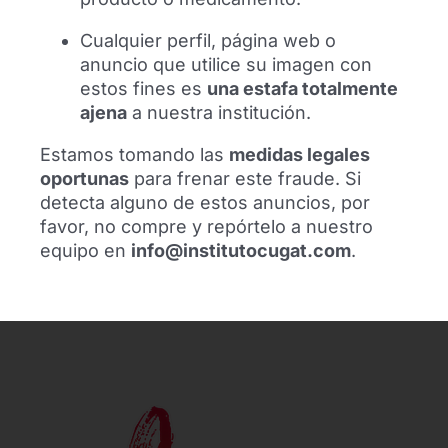
Cualquier perfil, página web o
anuncio que utilice su imagen con
El futbolista Alexis Sánchez se
estos fines es
una estafa totalmente
reencuentra con el Dr. Ramón Cugat en
Barcelona
ajena
a nuestra institución.
Estamos tomando las
medidas legales
El futbolista Alexis Sánchez se ha
reencontrado con el Dr. Ramón Cugat en
oportunas
para frenar este fraude. Si
Barcelona para mostrar su agradecimiento
detecta alguno de estos anuncios, por
al equipo médico tras años de seguimiento
favor, no compre y repórtelo a nuestro
profesional.
equipo en
info@institutocugat.com
.
Leer más