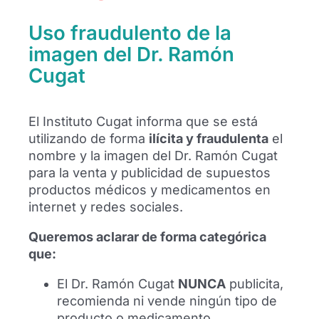
Kostiantyn Vivcharenko se somete a una
Uso fraudulento de la
artroscopia de rodilla en Barcelona
imagen del Dr. Ramón
Cugat
Kostiantyn Vivcharenko se somete a una
artroscopia de rodilla en Barcelona
realizada por el Dr. Ramón Cugat tras su
lesión con el FC Dynamo Kyiv.
El Instituto Cugat informa que se está
utilizando de forma
ilícita y fraudulenta
el
Leer más
nombre y la imagen del Dr. Ramón Cugat
para la venta y publicidad de supuestos
productos médicos y medicamentos en
internet y redes sociales.
Queremos aclarar de forma categórica
que:
El Dr. Ramón Cugat
NUNCA
publicita,
recomienda ni vende ningún tipo de
producto o medicamento.