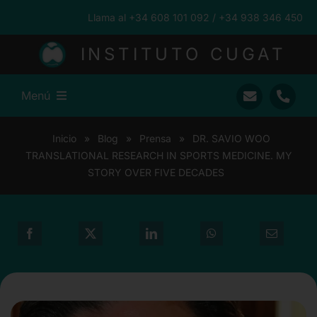
Saltar
Llama al +34 608 101 092 / +34 938 346 450
al
contenido
INSTITUTO CUGAT
Menú
Inicio
Inicio
»
Blog
»
Prensa
»
DR. SAVIO WOO
TRANSLATIONAL RESEARCH IN SPORTS MEDICINE. MY
Ramón Cugat
STORY OVER FIVE DECADES
Nuestro Equipo
Traumatología
Pacientes Internacionales
Prensa
Blog