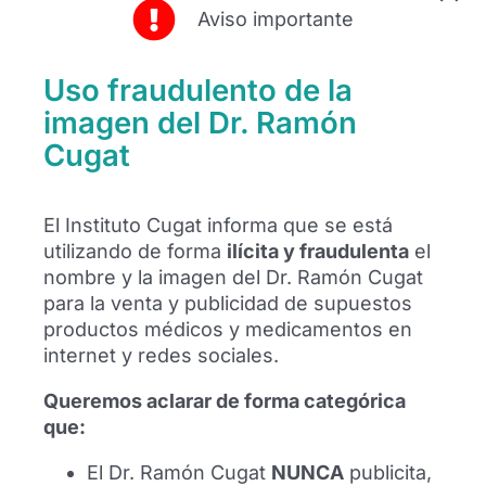
Aviso importante
Uso fraudulento de la
imagen del Dr. Ramón
Kostiantyn Vivcharenko se somete a una
artroscopia de rodilla en Barcelona
Cugat
Kostiantyn Vivcharenko se somete a una
artroscopia de rodilla en Barcelona
El Instituto Cugat informa que se está
realizada por el Dr. Ramón Cugat tras su
utilizando de forma
ilícita y fraudulenta
el
lesión con el FC Dynamo Kyiv.
nombre y la imagen del Dr. Ramón Cugat
para la venta y publicidad de supuestos
Leer más
productos médicos y medicamentos en
internet y redes sociales.
Queremos aclarar de forma categórica
que:
El Dr. Ramón Cugat
NUNCA
publicita,