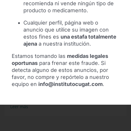
recomienda ni vende ningún tipo de
producto o medicamento.
Cualquier perfil, página web o
anuncio que utilice su imagen con
estos fines es
una estafa totalmente
El futbolista Alexis Sánchez se
ajena
a nuestra institución.
reencuentra con el Dr. Ramón Cugat en
Barcelona
Estamos tomando las
medidas legales
oportunas
para frenar este fraude. Si
El futbolista Alexis Sánchez se ha
detecta alguno de estos anuncios, por
reencontrado con el Dr. Ramón Cugat en
favor, no compre y repórtelo a nuestro
Barcelona para mostrar su agradecimiento
equipo en
info@institutocugat.com
.
al equipo médico tras años de seguimiento
profesional.
Leer más