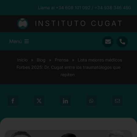
Saltar
Llama al +34 608 101 092 / +34 938 346 450
al
contenido
INSTITUTO CUGAT
Menú
Inicio
Inicio
»
Blog
»
Prensa
»
Lista mejores médicos
Forbes 2025: Dr. Cugat entre los traumatólogos que
Ramón Cugat
repiten
Nuestro Equipo
Traumatología
Pacientes Internacionales
Prensa
Blog