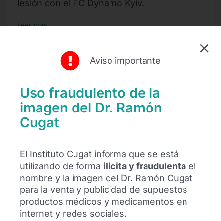
lesión con el FC Dynamo Kyiv.
Leer más
Aviso importante
Uso fraudulento de la
imagen del Dr. Ramón
Cugat
El Instituto Cugat informa que se está
utilizando de forma
ilícita y fraudulenta
el
El futbolista Alexis Sánchez se
nombre y la imagen del Dr. Ramón Cugat
reencuentra con el Dr. Ramón Cugat en
para la venta y publicidad de supuestos
Barcelona
productos médicos y medicamentos en
internet y redes sociales.
El futbolista Alexis Sánchez se ha