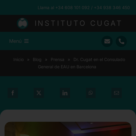
Saltar
Llama al +34 608 101 092 / +34 938 346 450
al
contenido
INSTITUTO CUGAT
Menú
Inicio
Inicio
»
Blog
»
Prensa
»
Dr. Cugat en el Consulado
General de EAU en Barcelona
Ramón Cugat
Nuestro Equipo
Traumatología
Pacientes Internacionales
Prensa
Blog