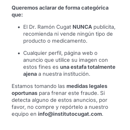
reencontrado con el Dr. Ramón Cugat en
Queremos aclarar de forma categórica
Barcelona para mostrar su agradecimiento
que:
al equipo médico tras años de seguimiento
profesional.
El Dr. Ramón Cugat
NUNCA
publicita,
recomienda ni vende ningún tipo de
Leer más
producto o medicamento.
Cualquier perfil, página web o
anuncio que utilice su imagen con
estos fines es
una estafa totalmente
ajena
a nuestra institución.
Estamos tomando las
medidas legales
oportunas
para frenar este fraude. Si
detecta alguno de estos anuncios, por
favor, no compre y repórtelo a nuestro
equipo en
info@institutocugat.com
.
Homenaje al Dr. Cugat en el FTP 2026